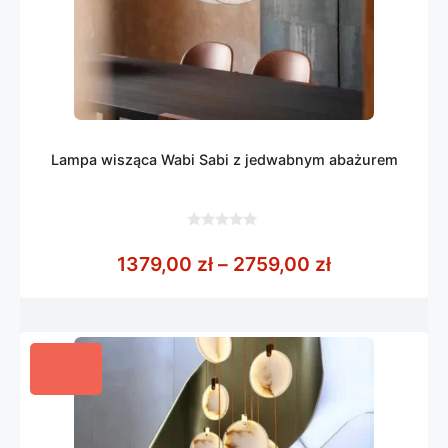
Lampa wisząca Wabi Sabi z jedwabnym abażurem
0
z
Zakres cen: 
1379,00
zł
–
2759,00
zł
5