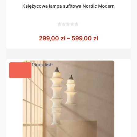
Księżycowa lampa sufitowa Nordic Modern
0
z
Zakres cen: o
299,00
zł
–
599,00
zł
5