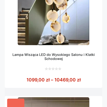
Lampa Wisząca LED do Wysokiego Salonu i Klatki
Schodowej
0
z
Zakres cen:
1099,00
zł
–
10469,00
zł
5