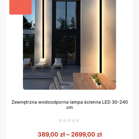
Zewnętrzna wodoodporna lampa ścienna LED 30-240
cm
0
z
Zakres cen: 
389,00
zł
–
2699,00
zł
5