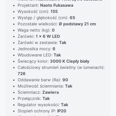
Projektant:
Naoto Fukasawa
Wysokość (cm):
155
Występ / głębokość (cm):
65
Pozostałe wielkości:
Ø podstawy 21 cm
Waga netto (kg):
0
Żarówki:
1 x 6 W LED
Żarówki w zestawie:
Tak
Jednostka mocy:
6
Wbudowane LED:
Tak
Świecący kolor:
3000 K Ciepły biały
Całościowy strumień świetlny (w lumenach):
726
Oddawanie barw (Ra):
90
Możliwość ściemniania:
Tak
Ściemniacz:
Zawiera
Przełącznik:
Tak
Regulator wysokości:
Tak
Stopień ochrony IP:
IP20