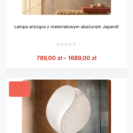
Lampa wisząca z materiałowym abażurem Japandi
0
z
Zakres cen: o
789,00
zł
–
1689,00
zł
5