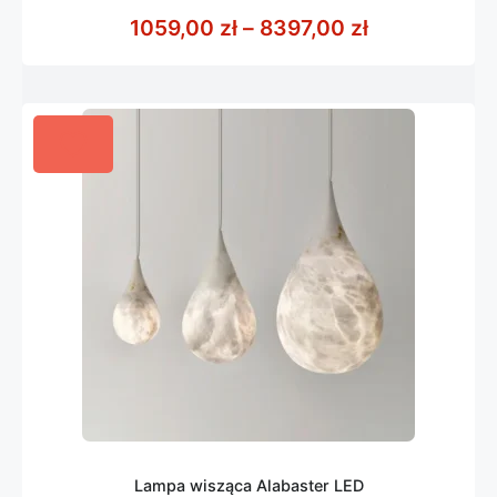
z
Zakres cen: 
1059,00
zł
–
8397,00
zł
5
Lampa wisząca Alabaster LED