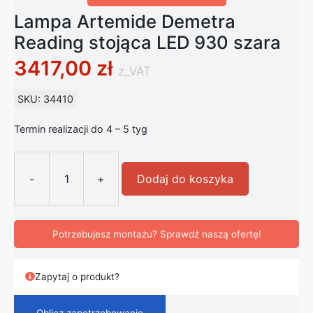
Lampa Artemide Demetra
Reading stojąca LED 930 szara
3417,00
zł
z_VAT
SKU: 34410
Termin realizacji do 4 – 5 tyg
-
+
Dodaj do koszyka
ilość Lampa Artemide Demetra Read
Potrzebujesz montażu? Sprawdź naszą ofertę!
Zapytaj o produkt?
Oblicz zapotrzebowanie