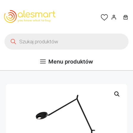
Przejdź do treści
Wyszukiwarka produktów
Menu produktów