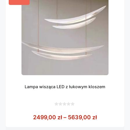
Lampa wisząca LED z łukowym kloszem
0
z
Zakres cen:
2499,00
zł
–
5639,00
zł
5