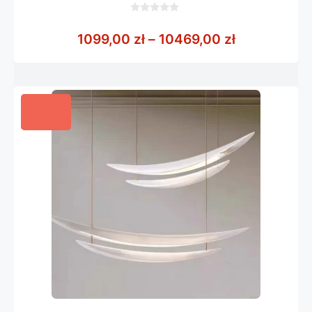
0
z
Zakres cen:
1099,00
zł
–
10469,00
zł
5