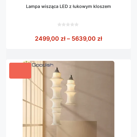
Lampa wisząca LED z łukowym kloszem
0
z
Zakres cen:
2499,00
zł
–
5639,00
zł
5