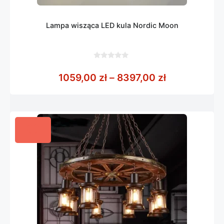
Lampa wisząca LED kula Nordic Moon
0
z
Zakres cen: 
1059,00
zł
–
8397,00
zł
5