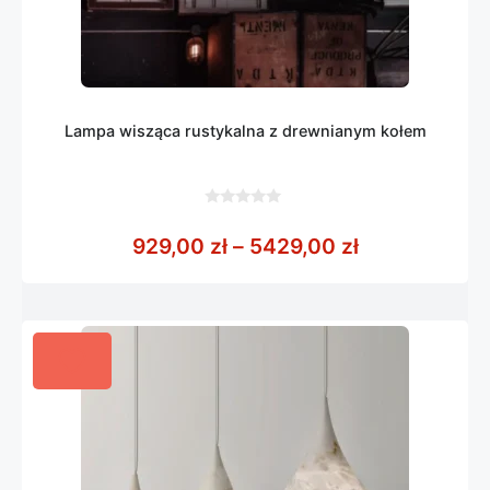
Lampa wisząca rustykalna z drewnianym kołem
0
z
Zakres cen: 
929,00
zł
–
5429,00
zł
5