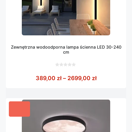
Zewnętrzna wodoodporna lampa ścienna LED 30-240
cm
0
z
Zakres cen: 
389,00
zł
–
2699,00
zł
5