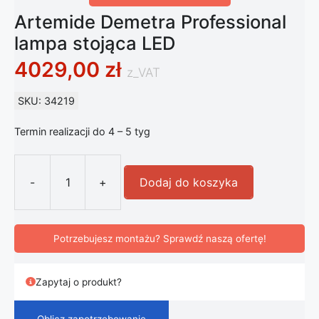
Artemide Demetra Professional
lampa stojąca LED
4029,00
zł
z_VAT
SKU: 34219
Termin realizacji do 4 – 5 tyg
-
+
Dodaj do koszyka
ilość Artemide Demetra Professiona
Potrzebujesz montażu? Sprawdź naszą ofertę!
Zapytaj o produkt?
Oblicz zapotrzebowanie