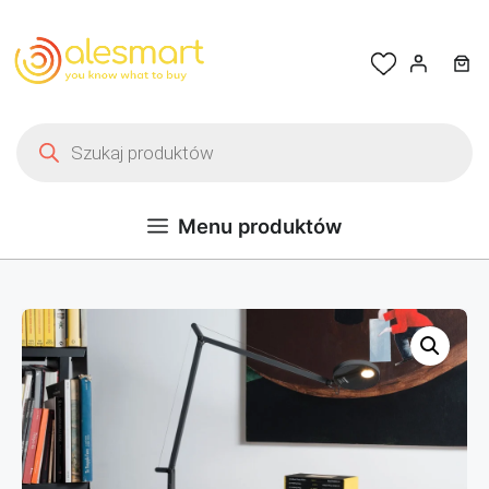
Przejdź do treści
Wyszukiwarka produktów
Menu produktów