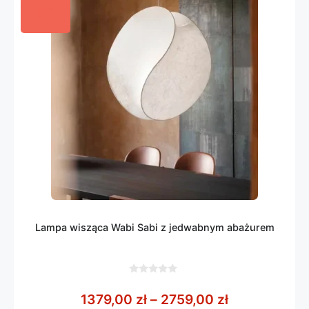
Lampa wisząca Wabi Sabi z jedwabnym abażurem
0
z
Zakres cen: 
1379,00
zł
–
2759,00
zł
5