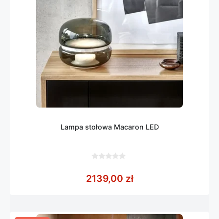
Lampa stołowa Macaron LED
0
z
2139,00
zł
5