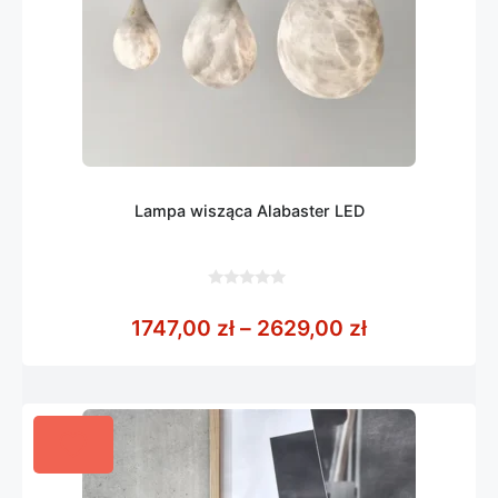
Lampa wisząca Alabaster LED
0
z
Zakres cen: 
1747,00
zł
–
2629,00
zł
5