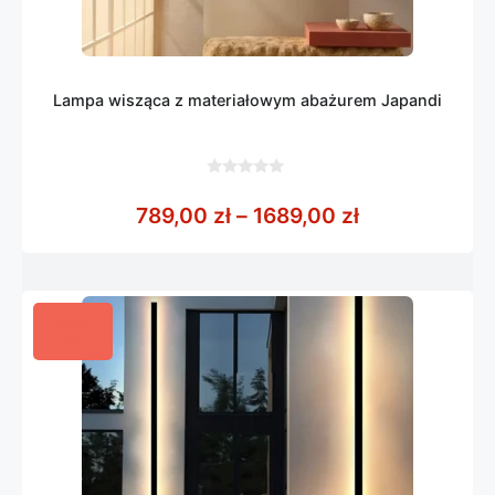
Lampa wisząca z materiałowym abażurem Japandi
0
z
Zakres cen: o
789,00
zł
–
1689,00
zł
5