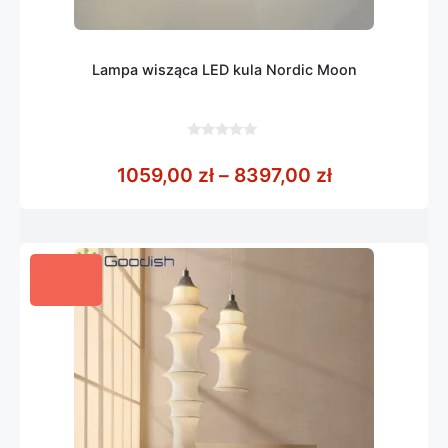
Lampa wisząca LED kula Nordic Moon
0
z
Zakres cen: 
1059,00
zł
–
8397,00
zł
5