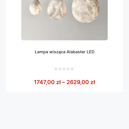
Lampa wisząca Alabaster LED
0
z
Zakres cen: 
1747,00
zł
–
2629,00
zł
5