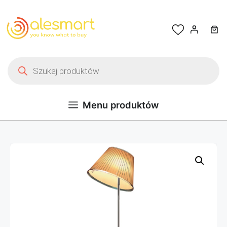
Przejdź do treści
Wyszukiwarka produktów
Menu produktów