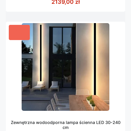
2139,00
zł
5
Zewnętrzna wodoodporna lampa ścienna LED 30-240
cm