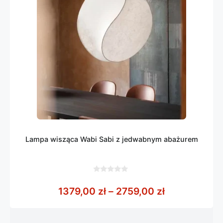
Lampa wisząca Wabi Sabi z jedwabnym abażurem
0
z
Zakres cen: 
1379,00
zł
–
2759,00
zł
5