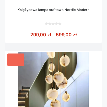
Księżycowa lampa sufitowa Nordic Modern
0
z
Zakres cen: o
299,00
zł
–
599,00
zł
5