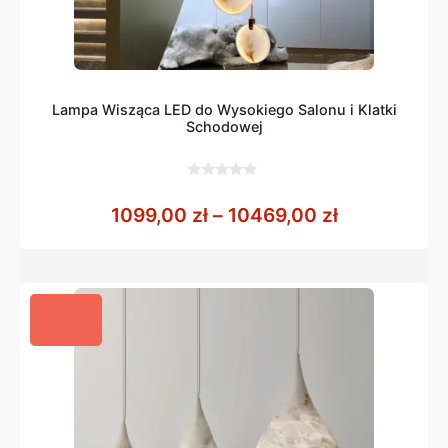
Lampa Wisząca LED do Wysokiego Salonu i Klatki
Schodowej
0
z
Zakres cen:
1099,00
zł
–
10469,00
zł
5