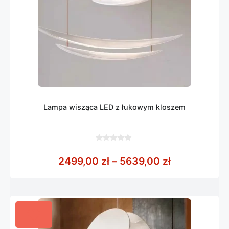
Lampa wisząca LED z łukowym kloszem
0
z
Zakres cen:
2499,00
zł
–
5639,00
zł
5