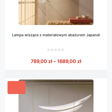
Lampa wisząca z materiałowym abażurem Japandi
0
z
Zakres cen: o
789,00
zł
–
1689,00
zł
5