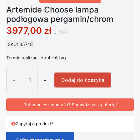
Artemide Choose lampa
podłogowa pergamin/chrom
3977,00
zł
z_VAT
SKU: 35748
Termin realizacji do 4 – 6 tyg
-
+
Dodaj do koszyka
ilość Artemide Choose lampa podł
Potrzebujesz montażu? Sprawdź naszą ofertę!
Zapytaj o produkt?
Oblicz zapotrzebowanie