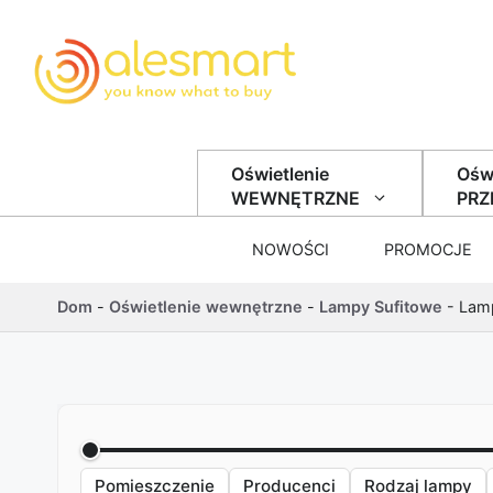
Przejdź do treści
Oświetlenie
Oświ
WEWNĘTRZNE
PR
NOWOŚCI
PROMOCJE
Dom
-
Oświetlenie wewnętrzne
-
Lampy Sufitowe
-
Lamp
Pomieszczenie
Producenci
Rodzaj lampy