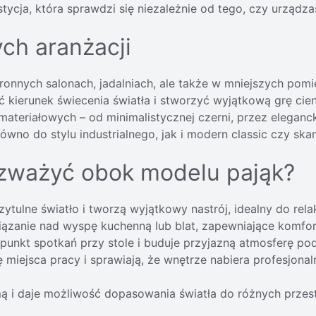
stycja, która sprawdzi się niezależnie od tego, czy urządz
ch aranżacji
ronnych salonach, jadalniach, ale także w mniejszych pom
 kierunek świecenia światła i stworzyć wyjątkową grę cie
ateriałowych – od minimalistycznej czerni, przez eleganc
równo do stylu industrialnego, jak i modern classic czy sk
ozważyć obok modelu pająk?
tulne światło i tworzą wyjątkowy nastrój, idealny do rel
iązanie nad wyspę kuchenną lub blat,
zapewniające komfor
 punkt spotkań przy stole i buduje przyjazną
atmosferę pod
 miejsca pracy i sprawiają, że wnętrze
nabiera profesjonal
rmą i daje możliwość dopasowania światła do różnych prz