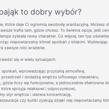
pająk to dobry wybór?
nie, które daje Ci ogromną swobodę aranżacyjną. Możesz d
awsze trafia tam, gdzie chcesz. To świetna opcja, jeśli c
lampa zyskała nowy charakter. Co więcej, ten typ oświetl
rząc niepowtarzalny klimat spotkań z bliskimi. Wybierając 
óra zawsze robi wrażenie.
prawdzi się w wielu sytuacjach:
kt spotkań, wprowadzając
przytulną atmosferę,
ą przestrzeń i
dodadzą wnętrzu loftowego charakteru,
 gdzie liczy się
funkcjonalne, a jednocześnie efektowne św
, które sprzyja
relaksowi i odpoczynkowi,
lny styl wnętrza i
ułatwia koncentrację,
estauracje czy butiki
zyskują dzięki niej niepowtarzalny kli