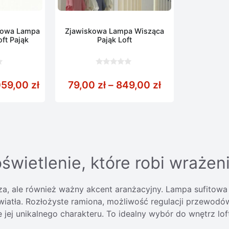
lowa Lampa
Zjawiskowa Lampa Wisząca
ft Pająk
Pająk Loft
0
z
99,00 zł do 7499,00 zł
Zakres cen: od 329,00 zł do 4059,00 zł
Zakres cen: od
59,00
zł
79,00
zł
–
849,00
zł
5
wietlenie, które robi wrażeni
rza, ale również ważny akcent aranżacyjny. Lampa sufitowa
wiatła. Rozłożyste ramiona, możliwość regulacji przewodó
aje jej unikalnego charakteru. To idealny wybór do wnętrz 