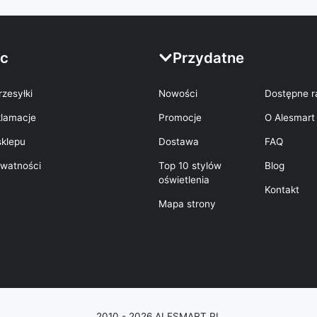
c
Przydatne
rzesyłki
Nowości
Dostępne r
klamacje
Promocje
O Alesmart
sklepu
Dostawa
FAQ
ywatności
Top 10 stylów
Blog
oświetlenia
Kontakt
Mapa strony
2010 - 2026 ALESMART.PL