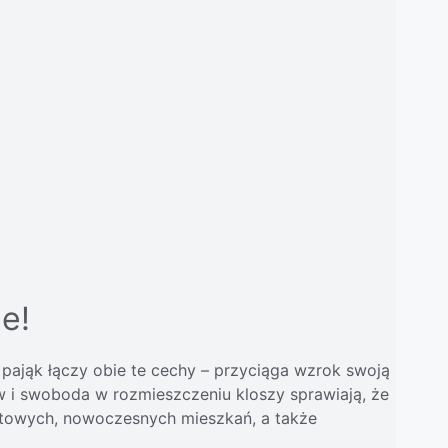
 79,00 zł do 849,00 zł
e!
 pająk łączy obie te cechy – przyciąga wzrok swoją
w i swoboda w rozmieszczeniu kloszy sprawiają, że
loftowych, nowoczesnych mieszkań, a także