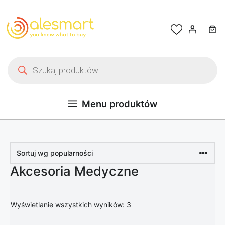
Przejdź do treści
Wyszukiwarka produktów
Menu produktów
Akcesoria Medyczne
Posortowane według popula
Wyświetlanie wszystkich wyników: 3