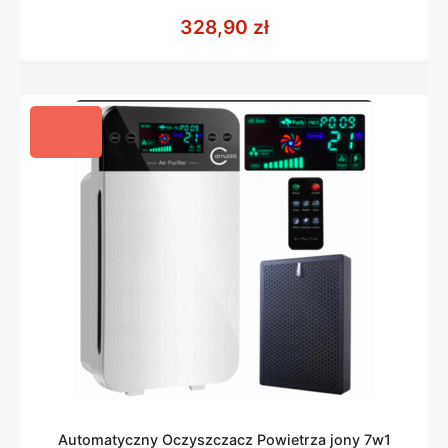
0
z
328,90
zł
5
Automatyczny Oczyszczacz Powietrza jony 7w1