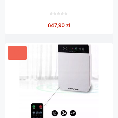
0
z
647,90
zł
5