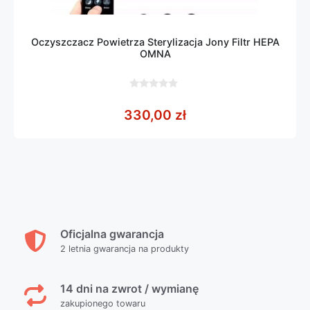
Oczyszczacz Powietrza Sterylizacja Jony Filtr HEPA
OMNA
0
z
330,00
zł
5
Oficjalna gwarancja
2 letnia gwarancja na produkty
14 dni na zwrot / wymianę
zakupionego towaru