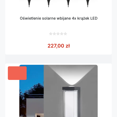
Oświetlenie solarne wbijane 4x krążek LED
0
z
227,00
zł
5