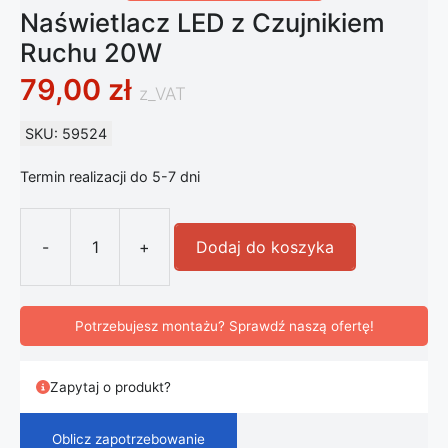
Naświetlacz LED z Czujnikiem
Ruchu 20W
79,00
zł
z_VAT
SKU: 59524
Termin realizacji do 5-7 dni
-
+
Dodaj do koszyka
ilość Naświetlacz LED z Czujnikiem
Potrzebujesz montażu? Sprawdź naszą ofertę!
Zapytaj o produkt?
Oblicz zapotrzebowanie