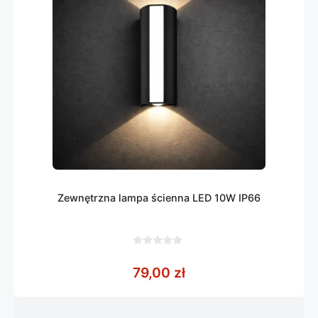
Zewnętrzna lampa ścienna LED 10W IP66
0
z
79,00
zł
5