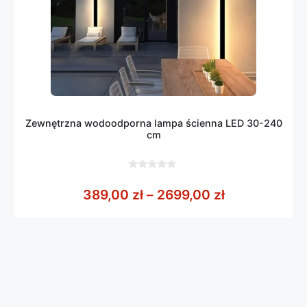
Zewnętrzna wodoodporna lampa ścienna LED 30-240
cm
0
z
Zakres cen: 
389,00
zł
–
2699,00
zł
5