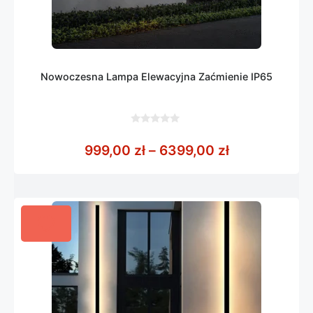
Nowoczesna Lampa Elewacyjna Zaćmienie IP65
0
z
Zakres cen: 
999,00
zł
–
6399,00
zł
5