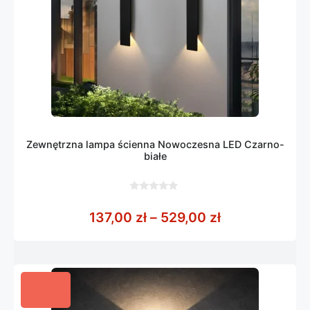
Zewnętrzna lampa ścienna Nowoczesna LED Czarno-
białe
0
z
Zakres cen: o
137,00
zł
–
529,00
zł
5