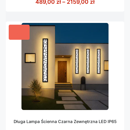
Zakres cen: 
489,00
zł
–
2159,00
zł
5
Długa Lampa Ścienna Czarna Zewnętrzna LED IP65