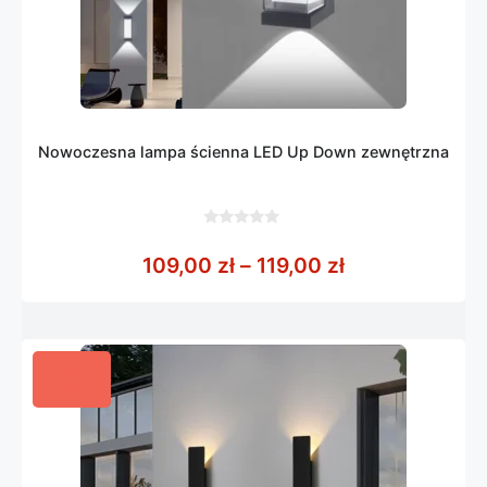
Nowoczesna lampa ścienna LED Up Down zewnętrzna
0
z
Zakres cen: od
109,00
zł
–
119,00
zł
5