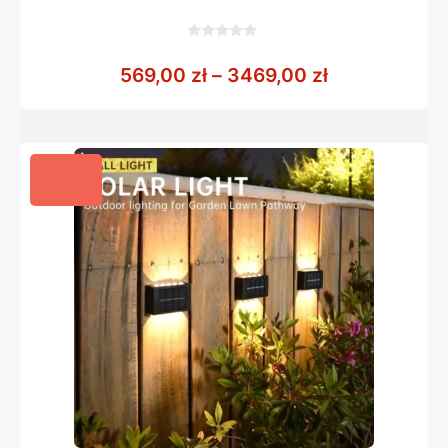
0
z
Zakres cen: 
569,00
zł
–
3469,00
zł
5