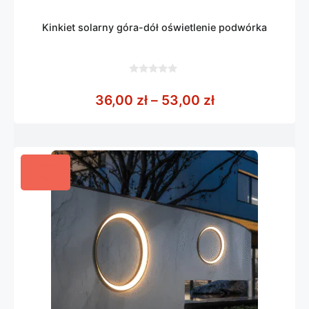
Kinkiet solarny góra-dół oświetlenie podwórka
0
z
Zakres cen: od
36,00
zł
–
53,00
zł
5