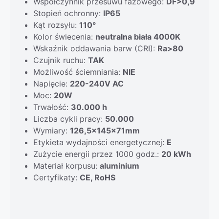
Współczynnik przesuwu fazowego:
DF>0,9
Stopień ochronny:
IP65
Kąt rozsyłu:
110°
Kolor świecenia:
neutralna biała 4000K
Wskaźnik oddawania barw (CRI):
Ra>80
Czujnik ruchu:
TAK
Możliwość ściemniania:
NIE
Napięcie:
220-240V AC
Moc:
20W
Trwałość:
30.000 h
Liczba cykli pracy:
50.000
Wymiary:
126,5x145x71mm
Etykieta wydajności energetycznej:
E
Zużycie energii przez 1000 godz.:
20 kWh
Materiał korpusu:
aluminium
Certyfikaty:
CE, RoHS