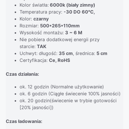
Kolor światła:
6000k (biały zimny)
Temperatura pracy:
-30 DO 60°C,
Kolor:
czarny
Rozmiar:
50
0*265*110mm
Wysokość montażu:
3 ~ 6 M
Nie pobiera dodatkowej energii przy
starcie:
TAK
Uchwyt: długość:
35
cm
, średnica:
5 cm
Certyfikacja:
Ce, RoHS
Czas działania:
ok. 12 godzin (Normalne użytkowanie)
ok. 6 godzin (Ciągłe świecenie 100% jasności)
ok. 20 godzin(świecenie w trybie gotowości
[20% jasności])
Czas ładowania: