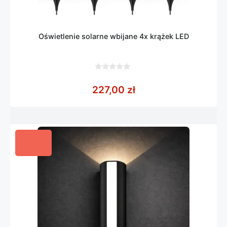
Oświetlenie solarne wbijane 4x krążek LED
0
z
227,00
zł
5