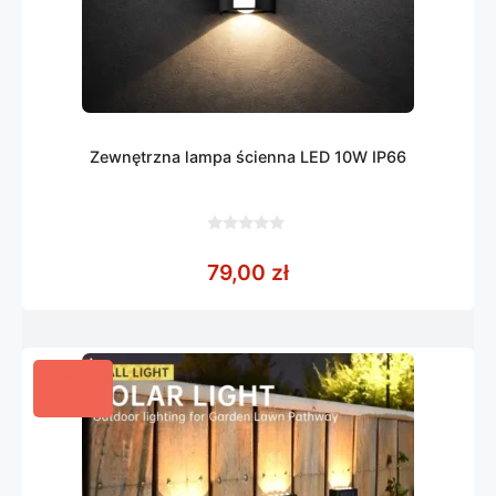
Zewnętrzna lampa ścienna LED 10W IP66
0
z
79,00
zł
5