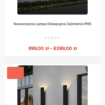
Nowoczesna Lampa Elewacyjna Zaćmienie IP65
0
z
Zakres cen: 
999,00
zł
–
6399,00
zł
5