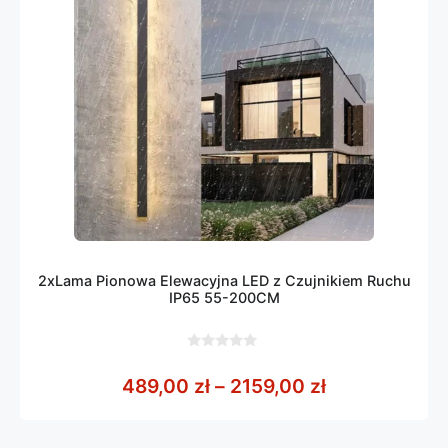
2xLama Pionowa Elewacyjna LED z Czujnikiem Ruchu
IP65 55-200CM
0
z
Zakres cen: 
489,00
zł
–
2159,00
zł
5