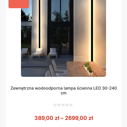
Zewnętrzna wodoodporna lampa ścienna LED 30-240
cm
0
z
Zakres cen: 
389,00
zł
–
2699,00
zł
5