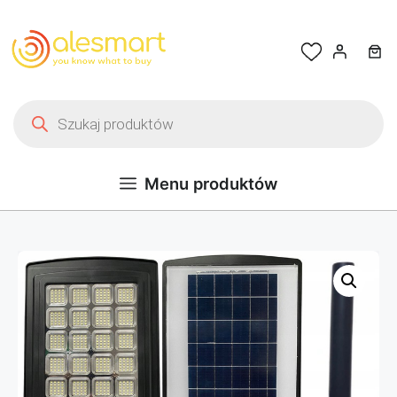
Przejdź do treści
Wyszukiwarka produktów
Menu produktów