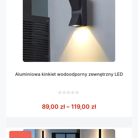
Aluminiowa kinkiet wodoodporny zewnętrzny LED
0
z
Zakres cen: od
89,00
zł
–
119,00
zł
5