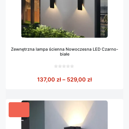
Zewnętrzna lampa ścienna Nowoczesna LED Czarno-
białe
0
z
Zakres cen: o
137,00
zł
–
529,00
zł
5