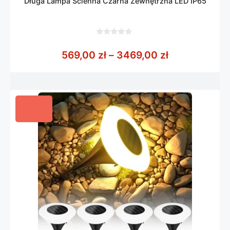
Długa Lampa Ścienna Czarna Zewnętrzna LED IP65
0
z
Zakres cen: 
569,00
zł
–
3469,00
zł
5