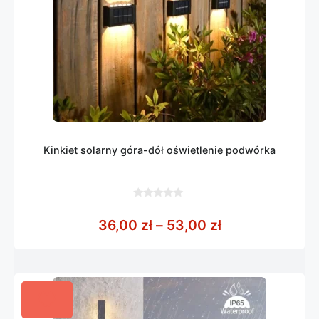
Kinkiet solarny góra-dół oświetlenie podwórka
0
z
Zakres cen: od
36,00
zł
–
53,00
zł
5