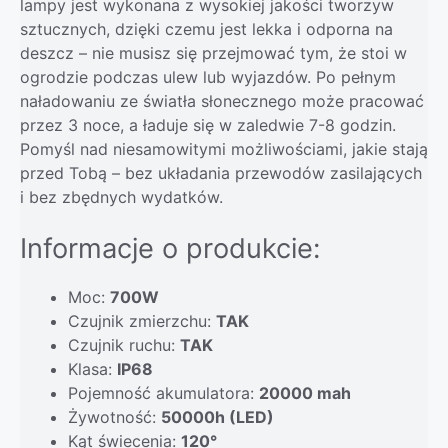
lampy jest wykonana z wysokiej jakości tworzyw
sztucznych, dzięki czemu jest lekka i odporna na
deszcz – nie musisz się przejmować tym, że stoi w
ogrodzie podczas ulew lub wyjazdów. Po pełnym
naładowaniu ze światła słonecznego może pracować
przez 3 noce, a ładuje się w zaledwie 7-8 godzin.
Pomyśl nad niesamowitymi możliwościami, jakie stają
przed Tobą – bez układania przewodów zasilających
i bez zbędnych wydatków.
Informacje o produkcie:
Moc:
70
0W
Czujnik zmierzchu:
TAK
Czujnik ruchu:
TAK
Klasa:
IP68
Pojemność akumulatora:
20
000 mah
Żywotność:
50000h (LED)
Kąt świecenia:
120°