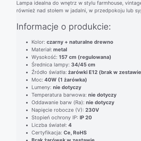
Lampa idealna do wnętrz w stylu farmhouse, vintage
również nad stołem w jadalni, w przedpokoju lub syp
Informacje o produkcie:
Kolor:
czarny + naturalne drewno
Materiał:
metal
Wysokość:
157 cm (regulowana)
Średnica lampy:
34/45 cm
Źródło światła:
żarówki E12 (brak w zestawie
Moc:
40W (1 żarówka)
Lumeny:
nie dotyczy
Temperatura barwowa:
nie dotyczy
Oddawanie barw (Ra):
nie dotyczy
Napięcie robocze (V):
230V
Stopień ochrony IP:
IP 20
Liczba świateł:
4
Certyfikacja:
Ce, RoHS
Brak żarówek w zestawie