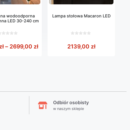
zna wodoodporna
Lampa stołowa Macaron LED
enna LED 30-240 cm
0
z
od 1059,00 zł do 8397,00 zł
Zakres cen: od 389,00 zł do 2699,
zł
–
2699,00
zł
2139,00
zł
5
Odbiór osobisty
w naszym sklepie