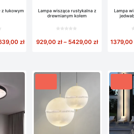
 z łukowym
Lampa wisząca rustykalna z
Lampa wi
m
drewnianym kołem
jedwa
0
0
z
z
Zakres cen: od 2499,00 zł do 5639,00 
Zakres cen: 
639,00
zł
929,00
zł
–
5429,00
zł
1379,0
5
5
zł do 10469,00 zł